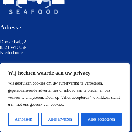
Adresse
Doove Balg 2
8321 WE Urk
Niederlande
Kontakt
Wij hechten waarde aan uw privacy
+31 06 34347377
Wij gebruiken cookies om uw surfervaring te verbeteren,
info@liveseafood.nl
gepersonaliseerde advertenties of inhoud aan te bieden en ons
verkeer te analyseren. Door op "Alles accepteren" te klikken, stemt
Sie finden uns auch unter
u in met ons gebruik van cookies.
Instagram
LinkedIn
Aanpassen
Alles afwijzen
Alles accepteren
Copyright
2026 Live Seafood
- Website von
SPIKKER
Datenschutzerklärung
Sitemap