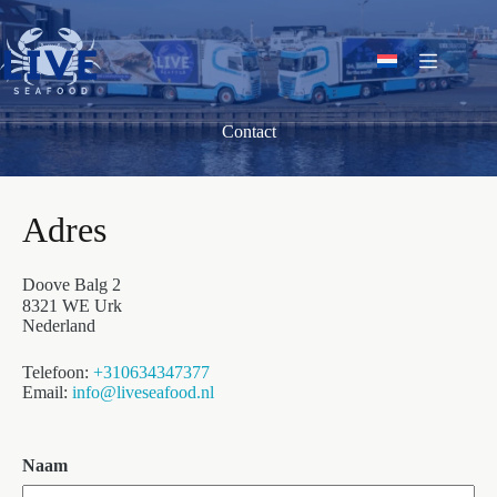
Ga
naar
de
inhoud
Contact
Adres
Doove Balg 2
8321 WE Urk
Nederland
Telefoon
:
+310634347377
Email
:
info@liveseafood.nl
Naam