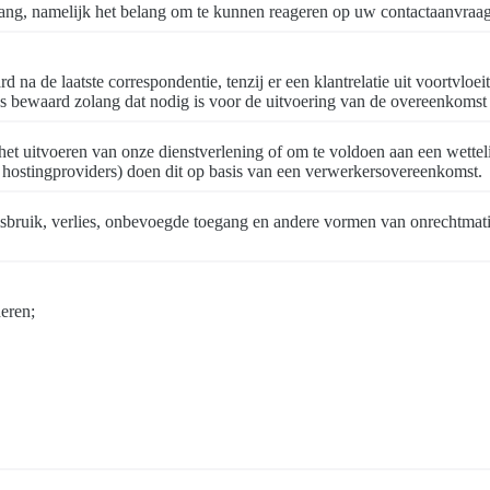
g, namelijk het belang om te kunnen reageren op uw contactaanvraag e
de laatste correspondentie, tenzij er een klantrelatie uit voortvloeit
waard zolang dat nodig is voor de uitvoering van de overeenkomst en 
het uitvoeren van onze dienstverlening of om te voldoen aan een wetteli
hostingproviders) doen dit op basis van een verwerkersovereenkomst.
sbruik, verlies, onbevoegde toegang en andere vormen van onrechtmat
deren;