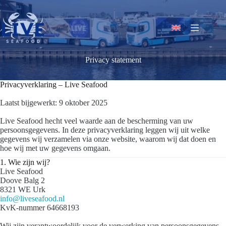
Skip
to
content
Privacy statement
Privacyverklaring – Live Seafood
Laatst bijgewerkt: 9 oktober 2025
Live Seafood hecht veel waarde aan de bescherming van uw
persoonsgegevens. In deze privacyverklaring leggen wij uit welke
gegevens wij verzamelen via onze website, waarom wij dat doen en
hoe wij met uw gegevens omgaan.
1. Wie zijn wij?
Live Seafood
Doove Balg 2
8321 WE Urk
info@liveseafood.nl
KvK-nummer 64668193
Wij zijn verantwoordelijk voor de verwerking van persoonsgegevens